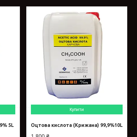
Купити
,9% 5L
Оцтова кислота (Крижана) 99,9%10L
1 800 ₴