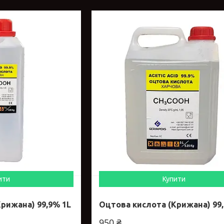
ити
Купити
рижана) 99,9% 1L
Оцтова кислота (Крижана) 99
950 ₴