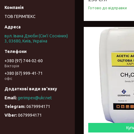
Готово до відправки
ТОВ ГЕРІМПЕКС
вул. Івана Дзюби (Сім'ї Сосніних)
3, 03680, Київ, Україна
+380 (97) 744-02-60
Вікторія
+380 (67) 999-41-71
офіс
gerimpex@ukr.net
0679994171
0679994171
Куп