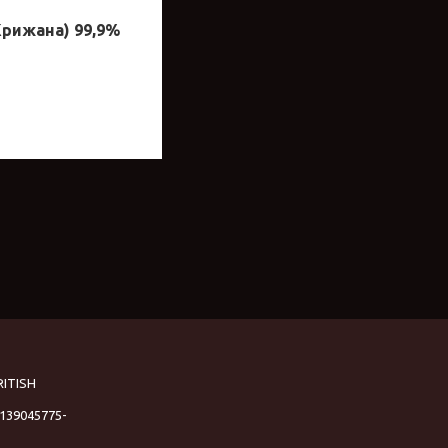
Крижана) 99,9%
RITISH
g139045775-