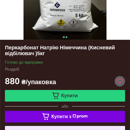
Перкарбонат Натрію Німеччина (Кисневий
відбілювач )5кг
Готово до відправки
Роздріб
880
₴/упаковка
Купити
або
Купити з