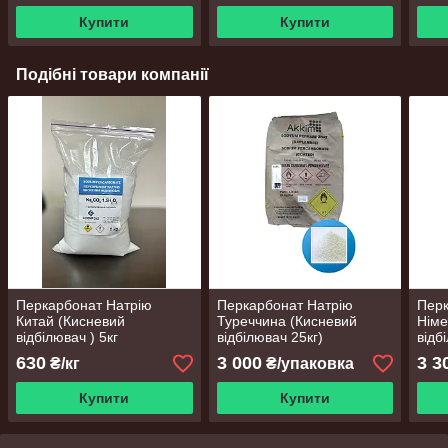
Купити
Купити
Подібні товари компанії
Перкарбонат Натрію
Перкарбонат Натрію
Перк
Китай (Кисневий
Туреччина (Кисневий
Німе
відбілювач ) 5кг
відбілювач 25кг)
відб
630
3 000
3 3
₴/кг
₴/упаковка
Купити
Купити