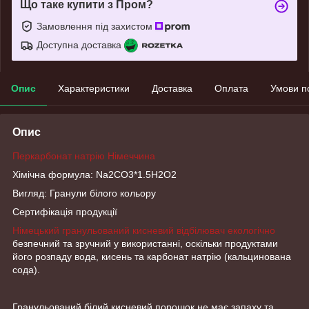
Що таке купити з Пром?
Замовлення під захистом
Доступна доставка
Опис
Характеристики
Доставка
Оплата
Умови п
Опис
Перкарбонат натрію Німеччина
Хімічна формула: Na2CO3*1.5H2O2
Вигляд: Гранули білого кольору
Сертифікація продукції
Німецький гранульований кисневий відбілювач екологічно
безпечний та зручний у використанні, оскільки продуктами
його розпаду вода, кисень та карбонат натрію (кальцинована
сода).
Гранульований білий кисневий порошок не має запаху та