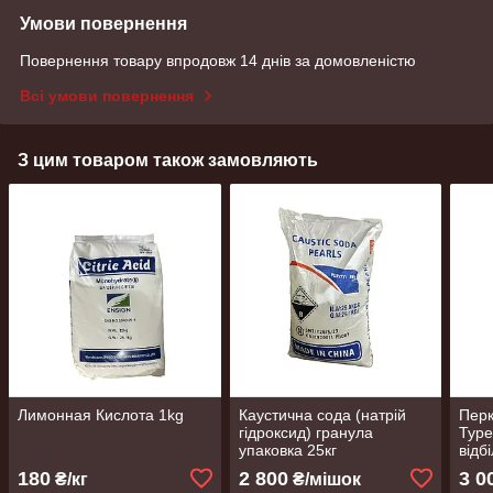
Умови повернення
Повернення товару впродовж 14 днів за домовленістю
Всі умови повернення
З цим товаром також замовляють
Лимонная Кислота 1kg
Каустична сода (натрій
Перк
гідроксид) гранула
Туре
упаковка 25кг
відб
180
2 800
3 0
₴/кг
₴/мішок